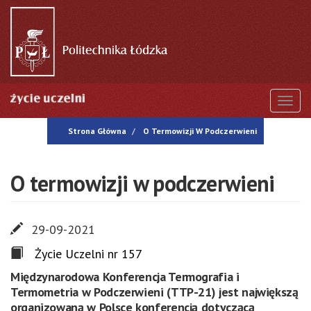
Przejdź
do
treści
Togg
Strona Główna
O Termowizji W Podczerwieni
O termowizji w podczerwieni
29-09-2021
Życie Uczelni nr 157
Międzynarodowa Konferencja Termografia i
Termometria w Podczerwieni (TTP-21) jest największą
organizowaną w Polsce konferencją dotyczącą