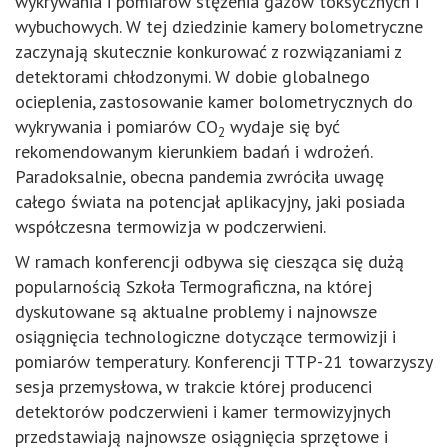
wykrywania i pomiarów stężenia gazów toksycznych i
wybuchowych. W tej dziedzinie kamery bolometryczne
zaczynają skutecznie konkurować z rozwiązaniami z
detektorami chłodzonymi. W dobie globalnego
ocieplenia, zastosowanie kamer bolometrycznych do
wykrywania i pomiarów CO
wydaje się być
2
rekomendowanym kierunkiem badań i wdrożeń.
Paradoksalnie, obecna pandemia zwróciła uwagę
całego świata na potencjał aplikacyjny, jaki posiada
współczesna termowizja w podczerwieni.
W ramach konferencji odbywa się ciesząca się dużą
popularnością Szkoła Termograficzna, na której
dyskutowane są aktualne problemy i najnowsze
osiągnięcia technologiczne dotyczące termowizji i
pomiarów temperatury. Konferencji TTP-21 towarzyszy
sesja przemysłowa, w trakcie której producenci
detektorów podczerwieni i kamer termowizyjnych
przedstawiają najnowsze osiągnięcia sprzętowe i