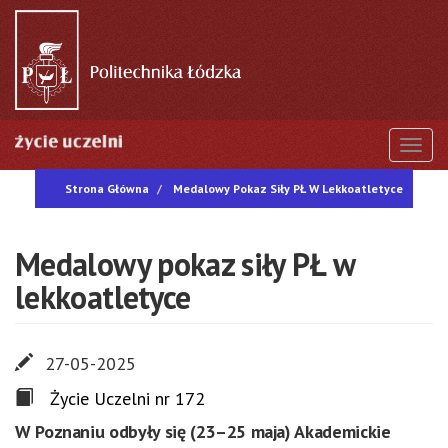
Przejdź
do
treści
Togg
Strona Główna
Medalowy Pokaz Siły PŁ W Lekkoatletyce
Medalowy pokaz siły PŁ w
lekkoatletyce
27-05-2025
Życie Uczelni nr 172
W Poznaniu odbyły się (23–25 maja) Akademickie