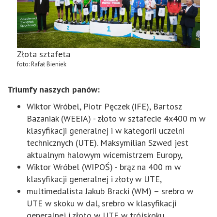
Złota sztafeta
foto: Rafał Bieniek
Triumfy naszych panów:
Wiktor Wróbel, Piotr Pęczek (IFE), Bartosz
Bazaniak (WEEIA) - złoto w sztafecie 4x400 m
w
klasyfikacji generalnej i w kategorii uczelni
technicznych (UTE). Maksymilian Szwed jest
aktualnym halowym wicemistrzem Europy,
Wiktor Wróbel
(WIPOŚ) - brąz na 400 m w
klasyfikacji generalnej i złoty w UTE,
multimedalista Jakub Bracki (WM) – srebro w
UTE w skoku w dal, srebro w klasyfikacji
generalnej i złoto w UTE w trójskoku