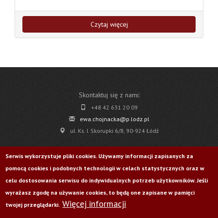
Czytaj więcej
Skontaktuj się z nami:
+48 42 631 20 09
ewa.chojnacka@p.lodz.pl
ul. Ks. I. Skorupki 6/8, 90-924 Łódź
Pobierz
Serwis wykorzystuje pliki cookies. Używamy informacji zapisanych za
pomocą cookies i podobnych technologii w celach statystycznych oraz w
Życie Uczelni nr 176
celu dostosowania serwisu do indywidualnych potrzeb użytkowników. Jeśli
wyrażasz zgodę na używanie cookies, to będą one zapisane w pamięci
Więcej informacji
Odwiedź nas na:
twojej przeglądarki.