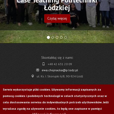
Łódzkiej
Czytaj więcej
Skontaktuj się z nami:
+48 42 631 20 09
ewa.chojnacka@p.lodz.pl
ul. Ks. I. Skorupki 6/8, 90-924 Łódź
Pobierz
Serwis wykorzystuje pliki cookies. Używamy informacji zapisanych za
pomocą cookies i podobnych technologii w celach statystycznych oraz w
Życie Uczelni nr 176
celu dostosowania serwisu do indywidualnych potrzeb użytkowników. Jeśli
wyrażasz zgodę na używanie cookies, to będą one zapisane w pamięci