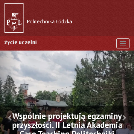
Przejdź
do
treści
Togg
Poprzednie
Dal
Wspólnie projektują egzaminy
przyszłości. II Letnia Akademia
Case Teaching Politechniki