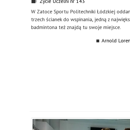
Życie Uczelni nr 143
W Zatoce Sportu Politechniki Łódzkiej oddan
trzech ścianek do wspinania, jedną z najwięk
badmintona też znajdą tu swoje miejsce.
Arnold Loren