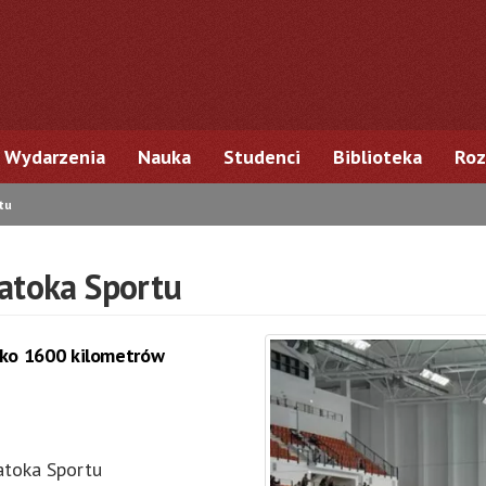
Wydarzenia
Nauka
Studenci
Biblioteka
Roz
tu
Zatoka Sportu
isko 1600 kilometrów
atoka Sportu