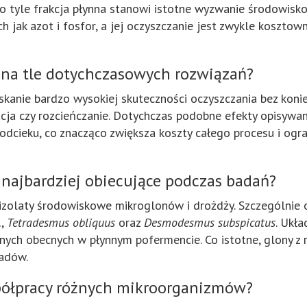
 tyle frakcja płynna stanowi istotne wyzwanie środowisko
ich jak azot i fosfor, a jej oczyszczanie jest zwykle kos
na tle dotychczasowych rozwiązań?
skanie bardzo wysokiej skuteczności oczyszczania bez kon
ltracja czy rozcieńczanie. Dotychczas podobne efekty opisyw
dcieku, co znacząco zwiększa koszty całego procesu i ogr
 najbardziej obiecujące podczas badań?
zolaty środowiskowe mikroglonów i drożdży. Szczególnie o
.
,
Tetradesmus obliquus
oraz
Desmodesmus subspicatus
. Ukł
znych obecnych w płynnym pofermencie. Co istotne, glony z
adów.
spółpracy różnych mikroorganizmów?