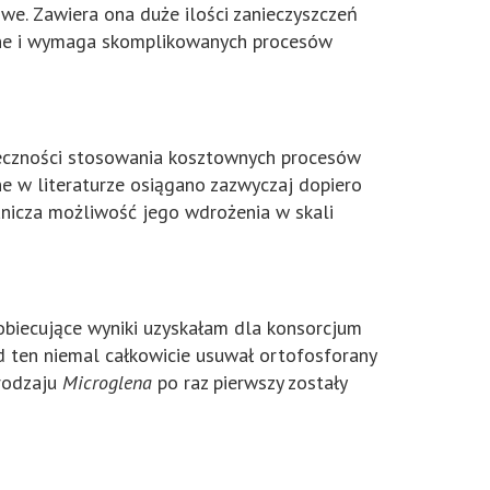
we. Zawiera ona duże ilości zanieczyszczeń
ztowne i wymaga skomplikowanych procesów
ieczności stosowania kosztownych procesów
ane w literaturze osiągano zazwyczaj dopiero
anicza możliwość jego wdrożenia w skali
biecujące wyniki uzyskałam dla konsorcjum
ad ten niemal całkowicie usuwał ortofosforany
 rodzaju
Microglena
po raz pierwszy zostały