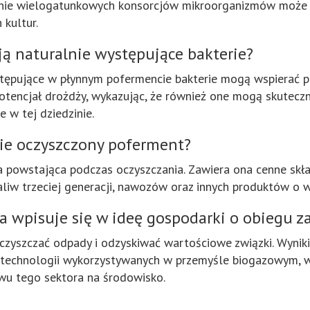
nie wielogatunkowych konsorcjów mikroorganizmów może z
kultur.
ją naturalnie występujące bakterie?
ystępujące w płynnym pofermencie bakterie mogą wspierać p
encjał drożdży, wykazując, że również one mogą skuteczn
 w tej dziedzinie.
nie oczyszczony poferment?
stająca podczas oczyszczania. Zawiera ona cenne składniki,
liw trzeciej generacji, nawozów oraz innych produktów o w
 wpisuje się w ideę gospodarki o obiegu 
yszczać odpady i odzyskiwać wartościowe związki. Wyniki 
 technologii wykorzystywanych w przemyśle biogazowym, 
wu tego sektora na środowisko.