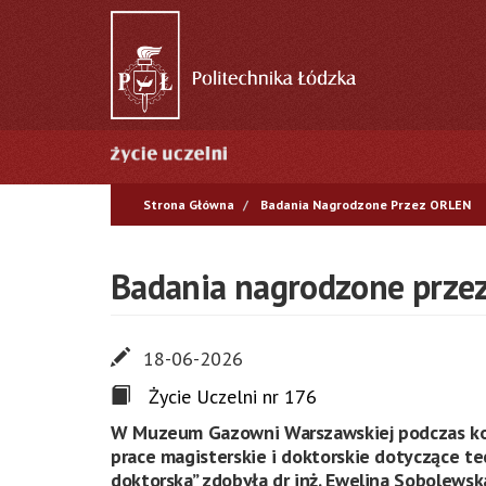
Przejdź
do
treści
Główna
nawigacja
Strona Główna
Badania Nagrodzone Przez ORLEN
Badania nagrodzone prze
18-06-2026
Życie Uczelni nr 176
W Muzeum Gazowni Warszawskiej podczas kon
prace magisterskie i doktorskie dotyczące t
doktorska” zdobyła dr inż. Ewelina Sobolewsk