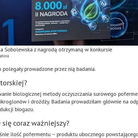
ina Sobolewska z nagrodą otrzymaną w konkursie
zatora
 polegały prowadzone przez nią badania.
torskiej?
anie biologicznej metody oczyszczania surowego poferm
ikroglonów i drożdży. Badania prowadziłam głównie na odp
ukcji biogazu.
się coraz ważniejszy?
nie ilość pofermentu – produktu ubocznego powstającego p