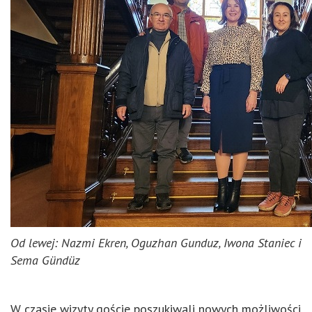
Od lewej: Nazmi Ekren, Oguzhan Gunduz, Iwona Staniec i
Sema Gündüz
W czasie wizyty goście poszukiwali nowych możliwości