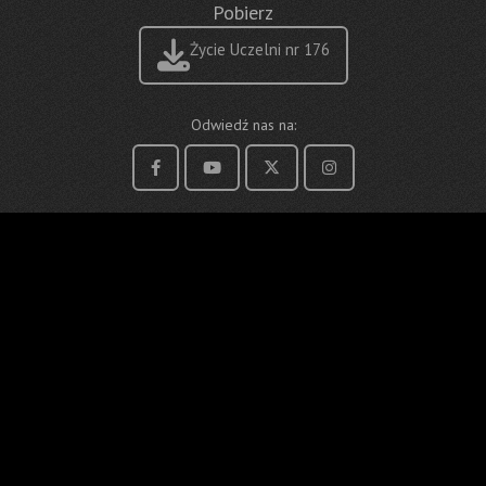
Pobierz
Życie Uczelni nr 176
Odwiedź nas na: