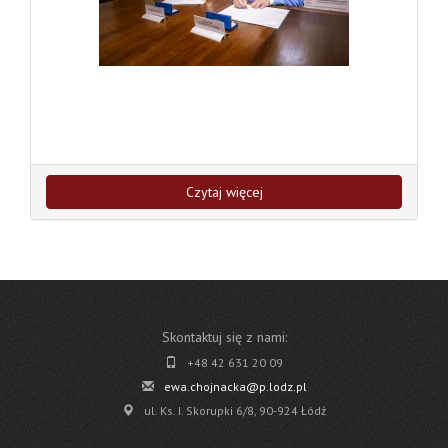
Czytaj więcej
Skontaktuj się z nami:
+48 42 631 20 09
ewa.chojnacka@p.lodz.pl
ul. Ks. I. Skorupki 6/8, 90-924 Łódź